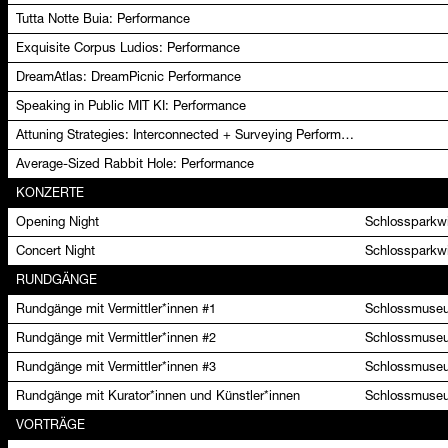
Tutta Notte Buia: Performance
Exquisite Corpus Ludios: Performance
DreamAtlas: DreamPicnic Performance
Speaking in Public MIT KI: Performance
Attuning Strategies: Interconnected + Surveying Performance
Average-Sized Rabbit Hole: Performance
KONZERTE
Opening Night
Schlossparkwi
Concert Night
Schlossparkwi
RUNDGÄNGE
Rundgänge mit Vermittler*innen #1
Schlossmuseu
Rundgänge mit Vermittler*innen #2
Schlossmuseu
Rundgänge mit Vermittler*innen #3
Schlossmuseu
Rundgänge mit Kurator*innen und Künstler*innen
Schlossmuseu
VORTRÄGE