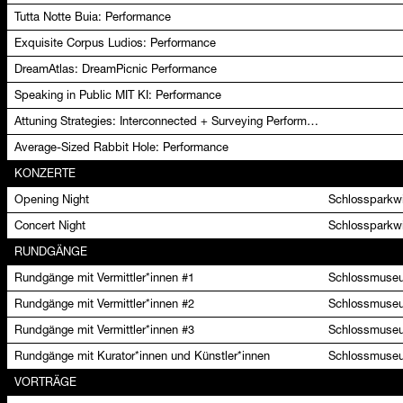
Tutta Notte Buia: Performance
Exquisite Corpus Ludios: Performance
DreamAtlas: DreamPicnic Performance
Speaking in Public MIT KI: Performance
Attuning Strategies: Interconnected + Surveying Performance
Average-Sized Rabbit Hole: Performance
KONZERTE
Opening Night
Schlossparkwi
Concert Night
Schlossparkwi
RUNDGÄNGE
Rundgänge mit Vermittler*innen #1
Schlossmuseu
Rundgänge mit Vermittler*innen #2
Schlossmuseu
Rundgänge mit Vermittler*innen #3
Schlossmuseu
Rundgänge mit Kurator*innen und Künstler*innen
Schlossmuseu
VORTRÄGE