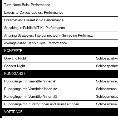
Tutta Notte Buia: Performance
Exquisite Corpus Ludios: Performance
DreamAtlas: DreamPicnic Performance
Speaking in Public MIT KI: Performance
Attuning Strategies: Interconnected + Surveying Performance
Average-Sized Rabbit Hole: Performance
KONZERTE
Opening Night
Schlossparkwi
Concert Night
Schlossparkwi
RUNDGÄNGE
Rundgänge mit Vermittler*innen #1
Schlossmuseu
Rundgänge mit Vermittler*innen #2
Schlossmuseu
Rundgänge mit Vermittler*innen #3
Schlossmuseu
Rundgänge mit Kurator*innen und Künstler*innen
Schlossmuseu
VORTRÄGE